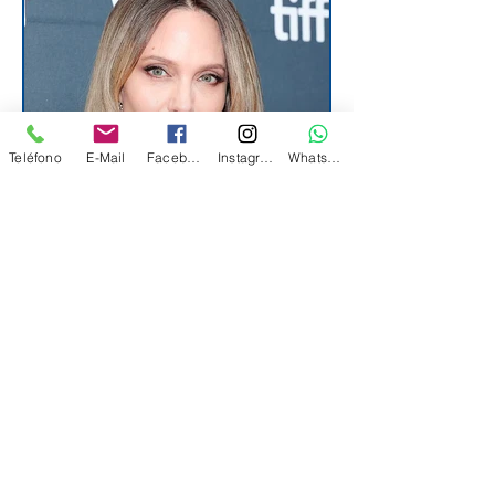
Teléfono
E-Mail
Facebook
Instagram
WhatsApp
24 sept 2025
3 min de lectura
El Falso Mesías Angelina
Desde algún lugar de Hollywood,
Angelina Jolie, la gurú de la moral,
nos envía comentarios y reproches.
Pero ¿por qué resulta tan evidente
que no se trata de una muestra de
sensibilidad humana, sino de