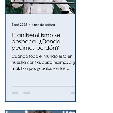
8 oct 2025
4 min de lectura
El antisemitismo se
desboca. ¿Dónde
pedimos perdón?
Cuando todo el mundo está en
nuestra contra, quizá hicimos algo
mal. Porque, ¿cuáles son las
probabilidades de que nosotros
estemos bien, y que el resto del
mundo sea hipócrita, esté loco y
actúe por interés propio? Por Anat
Vidor, Presidente de WIZO Mundial