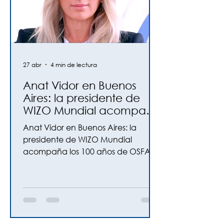
27 abr
4 min de lectura
Anat Vidor en Buenos
Aires: la presidente de
WIZO Mundial acompaña
los 100 años de OSFA-
Anat Vidor en Buenos Aires: la
WIZO Argentina
presidente de WIZO Mundial
acompaña los 100 años de OSFA-
WIZO Argentina La octava
presidente de la organización
sionista femenina más importante
llega a la Argentina para participar
de las celebraciones del centenario
y asistirá a un concierto especial en