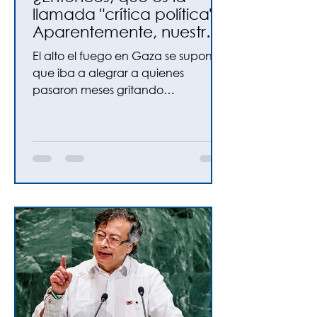
llamada "crítica política"?
Aparentemente, nuestra
existencia.
El alto el fuego en Gaza se suponía
que iba a alegrar a quienes
pasaron meses gritando
“genocidio” y “hambre.” Sin
embargo, en lugar de alivio,
provocó una nueva ola de
indignación. Casi como si todas
esas consignas morales nunca
hubieran sido realmente por los
derechos humanos, sino
simplemente por odio hacia los
judíos.