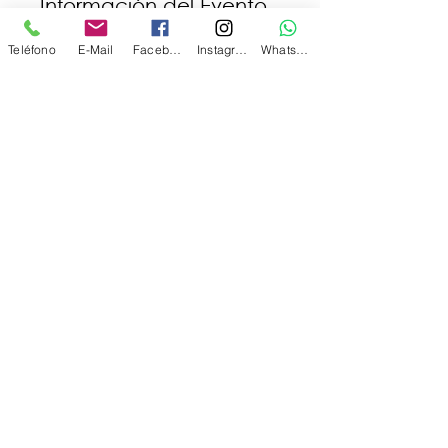
Información del Evento
Reserva tu lugar completando el 
Teléfono
E-Mail
Facebook
Instagram
WhatsApp
formulario haciendo clic en el 
botón azul más abajo.
Compartir este evento
OSFA - WIZO
osfa@osfa-wizo.org.ar
©2023 por osfa-wizo.org.ar. Creado con Wix.com