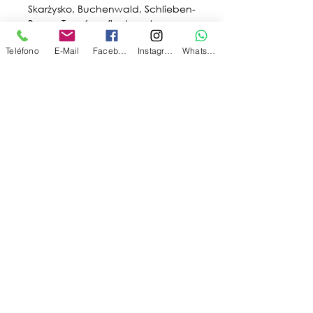
Skarżysko, Buchenwald, Schlieben-
Berga, Terezín y, finalmente, 
Buenos Aires.
Teléfono
E-Mail
Facebook
Instagram
WhatsApp
La obra recupera 
documentación inédita, 
anécdotas, y detalles que ni 
siquiera su propio padre conocía, 
y que fueron recuperados gracias 
a una dedicación absoluta a la 
memoria y la búsqueda de 
justicia emocional.
Este libro no solo honra a una 
familia, sino que también 
contribuye a la memoria 
colectiva de la Shoá y al trabajo 
por la transmisión generacional.
Sobre el Autor: Sergio 
Kochen