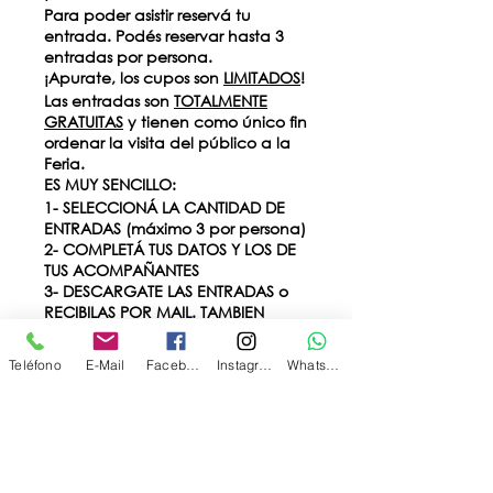
Para poder asistir reservá tu
entrada. Podés reservar hasta 3
entradas por persona.
¡Apurate, los cupos son
LIMITADOS
!
Las entradas son
TOTALMENTE
GRATUITAS
y tienen como único fin
ordenar la visita del público a la
Feria.
ES MUY SENCILLO:
1- SELECCIONÁ LA CANTIDAD DE
ENTRADAS (máximo 3 por persona)
2- COMPLETÁ TUS DATOS Y LOS DE
TUS ACOMPAÑANTES
3- DESCARGATE LAS ENTRADAS o
RECIBILAS POR MAIL. TAMBIEN
PODES AGREGAR LA FECHA A TU
CALENDARIO PERSONAL
Teléfono
E-Mail
Facebook
Instagram
WhatsApp
Entradas
Venta finalizada