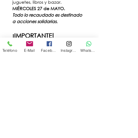
juguetes, libros y bazar.
MIÉRCOLES 27 de MAYO.
Todo lo recaudado es destinado 
a acciones solidarias.
¡IMPORTANTE!
Para poder asistir reservá tu 
entrada completando el 
Teléfono
E-Mail
Facebook
Instagram
WhatsApp
formulario
¡Apurate, los cupos son 
LIMITADOS
! 
Las entradas son 
TOTALMENTE
GRATUITAS
 y tienen 
como único fin ordenar la visita 
del público a la Feria.
Hacé click 
aquí
 y completá el 
formulario con tus datos.
¡Te esperamos en el 
horario que elegiste!