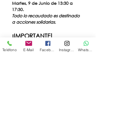
Martes, 9 de Junio de 13:30 a 
17:30.
Todo lo recaudado es destinado 
a acciones solidarias.
¡IMPORTANTE!
Para poder asistir reservá tu 
entrada completando el 
Teléfono
E-Mail
Facebook
Instagram
WhatsApp
formulario
¡Apurate, los cupos son 
LIMITADOS
! 
Las entradas son 
TOTALMENTE
GRATUITAS
 y tienen 
como único fin ordenar la visita 
del público a la Feria.
Hacé click 
aquí
 y completá el 
formulario con tus datos.
¡Te esperamos en el 
horario que elegiste!