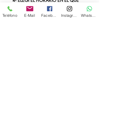
4- ELEGÍ EL HORARIO EN EL QUE 
QUERÉS ASISTIR A LA FERIA.
Teléfono
E-Mail
Facebook
Instagram
WhatsApp
¡Te esperamos en el horario que 
elegiste al solicitar tus entradas!
Entradas
Venta finalizada
Tipo de entrada
FERIA SOLIDARIA DE
OSFA-WIZO
Leer más
Precio
$ 0,00