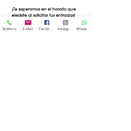
¡Te esperamos en el horario que 
elegiste al solicitar tus entradas!
Para más información 
Teléfono
E-Mail
Facebook
Instagram
WhatsApp
escribinos por WhatsApp 
al: 
11-3108-3125
Entradas
Venta finalizada
Tipo de entrada
FERIA SOLIDARIA DE
OSFA-WIZO
Leer más