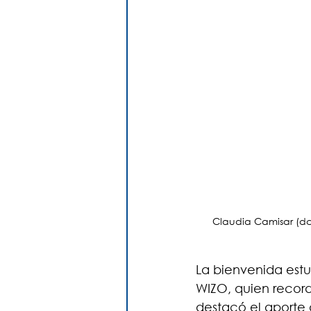
Claudia Camisar (dc
La bienvenida est
WIZO, quien record
destacó el aporte 