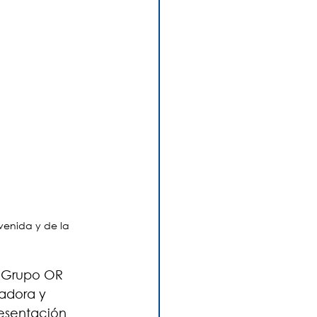
venida y de la 
l Grupo OR 
adora y 
resentación 