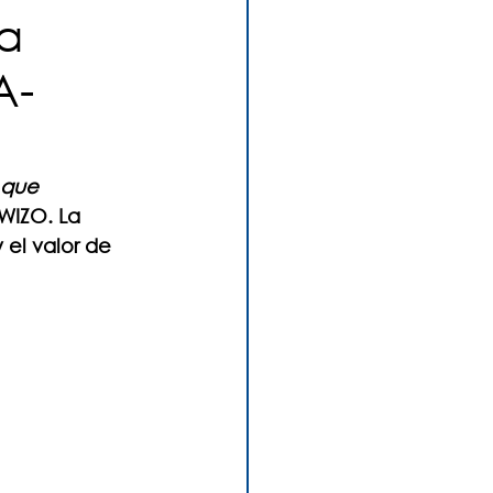
a
A-
 que 
WIZO. La 
 el valor de 