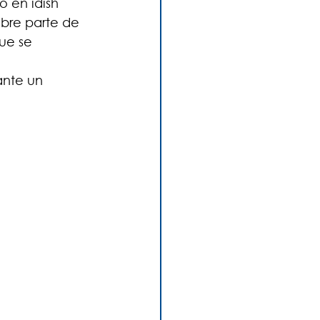
 en ídish 
bre parte de 
ue se 
ante un 