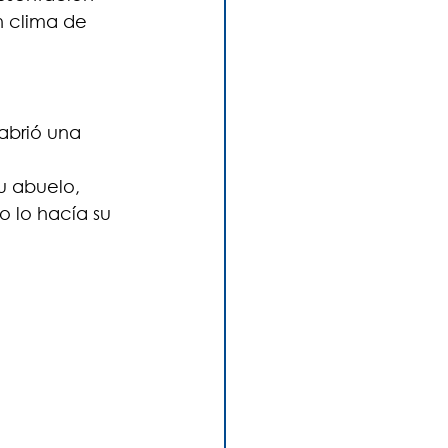
n clima de 
 abrió una 
u abuelo, 
 lo hacía su 