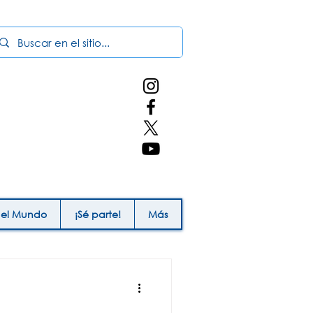
 el Mundo
¡Sé parte!
Más