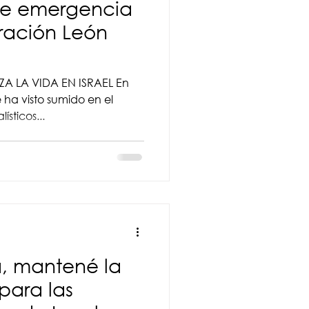
de emergencia
ración León
 LA VIDA EN ISRAEL En
se ha visto sumido en el
ísticos...
á, mantené la
para las